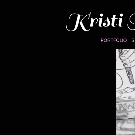
Kristi T
PORTFOLIO
S